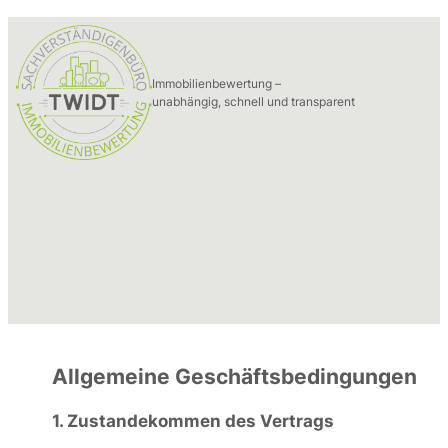
Zum
HOME
Inhalt
LEISTUNGEN
springen
IMMOBILIENBEWERTUNG
Immobilienbewertung –
KURZGUTACHTEN
unabhängig, schnell und transparent
VOLLGUTACHTEN
WERTÜBERPRÜFUNG
GUTACHTENCHECK
KARRIERE
ÜBER UNS
BEWERBEN
KONTAKT
Allgemeine Geschäftsbedingungen
1. Zustandekommen des Vertrags